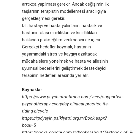
arttıkça yapılması gerekir. Ancak değişimin ilk
taşlarının terapistin modellemesi aracılığıyla
gerçekleşmesi gerekir.
DT, hastayı ve hasta yakınlarını hastalık ve
hastanın olası sınırlılıkları ve kısırtlılıkları
hakkında psikoeğitim verilmesini de içerir.
Gerçekçi hedefler koymak, hastanın
yaşamındaki stres ve kaygıyı azaltacak
müdahalelere yönelmek ve hasta ve ailesinin
uyumsal becerilerini geliştirmek destekleyici
terapinin hedefleri arasında yer alır.
Kaynaklar
https://www.psychiatrictimes.com/view/supportive-
psychotherapy-everyday-clinical-practice-its-
riding-bicycle
https://tpdyayin.psikiyatri.org.tr/Book.aspx?
book=5
https://books.google.com.tr/books/about/Textbook_of_