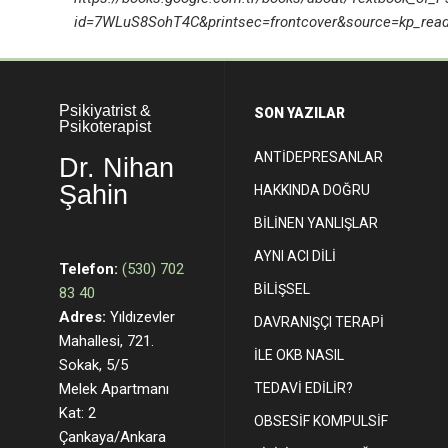
id=7WLuS8SohT4C&printsec=frontcover&source=kp_read
Psikiyatrist &
SON YAZILAR
Psikoterapist
ANTİDEPRESANLAR
Dr. Nihan
Şahin
HAKKINDA DOĞRU
BİLİNEN YANLIŞLAR
AYNI ACI DİLİ
Telefon:
(530) 702
BİLİŞSEL
83 40
Adres:
Yıldızevler
DAVRANIŞÇI TERAPİ
Mahallesi, 721.
İLE OKB NASIL
Sokak, 5/5
Melek Apartmanı
TEDAVİ EDİLİR?
Kat: 2
OBSESİF KOMPULSİF
Çankaya/Ankara